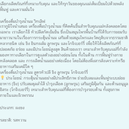
เลือกผลิตภัณฑ์ที่เหมาะกับคุณ และให้ทุกวันของคุณแม่เต็มเปี่ยมไปด้วยพลัง
ฟื้นฟู และความมั่นใจ
เครื่องดื่มบำรุงน้ำนม วิทเลิฟ
เราภูมิใจนำเสนอ เครื่องดื่มบำรุงน้ำนม ที่คิดค้นขึ้นสำหรับคุณแม่หลังคลอดโดย
เฉพาะ เราเลือกใช้ หัวปลีสกัดเข้มข้น ซึ่งเป็นสมุนไพรพื้นบ้านที่ได้รับการยอมรับ
มายาวนานในเรื่องการกระตุ้นน้ำนม เสริมด้วยสมุนไพรและวัตถุดิบจากธรรมชาติ
หลากชนิด เช่น ขิง อินทผลัม ลูกพรุน และโกจิเบอร์รี่ เพื่อให้ได้ผลิตภัณฑ์ที่
ปลอดภัย อร่อย และมีประโยชน์สูงสุด สินค้าของเรา เหมาะสำหรับคุณแม่ที่กำลัง
มองหาทางเลือกในการดูแลตัวเองอย่างอ่อนโยน ทั้งในด้าน การฟื้นฟูร่างกาย
หลังคลอด และ การผลิตน้ำนมอย่างต่อเนื่อง โดยไม่ต้องพึ่งสารสังเคราะห์หรือ
อาหารเสริมเคมีใด ๆ
เครื่องดื่มบำรุงน้ำนม สูตรหัวปลี ขิง ลูกพรุน โกจิเบอร์รี่
ประโยชน์: กระตุ้นน้ำนมอย่างมีประสิทธิภาพ ช่วยขับลมและฟื้นฟูระบบย่อย
อาหาร (ขิง) ปรับสมดุลลำไส้ บำรุงเลือด (ลูกพรุน) เสริมภูมิคุ้มกัน และต้านอนุมูล
อิสระ (โกจิเบอร์รี่) เหมาะสำหรับคุณแม่ที่ต้องการบำรุงรอบด้าน ทั้งสุขภาพ
ภายในและผิวพรรณ
ประเภท: ผงชง
รสชาติ: รสหวาน