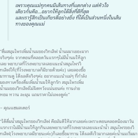
เพราะคุณแม่ทุกคนมีเส้นทางที่แตกต่าง แต่หัวใจ
เดียวกันคือ…อยากให้ลูกได้สิ่งที่ดีที่สุด
และเรารู้สึกเป็นเกียรติอย่างยิ่ง ที่ได้เป็นส่วนหนึ่งในเส้น
ทางของคุณแม่
“ดื่มสมุนไพรเพิ่มน้ำนมของวิทเลิฟ น้ำนมมาเยอะมาก
จริงๆค่ะ จากตอนที่คลอดวันแรกๆไม่มีน้ำนมให้ลูก
เลย พยาบาลที่โรงพยาบาลเลยแนะนำสมุนไพรวิ
ทเลิฟให้(ที่โรงพยาบาลก็มีขายด้วยค่ะ) เลยลองซื้อ
มาทานดู ได้ผลดีจริงๆค่ะ อยากแนะนำแม่ๆ ที่กำลัง
มองหาเครื่องดื่มเพิ่มน้ำนมให้ลูกรัก สมุนไพรเพิ่ม
น้ำนมของวิทเลิฟไม่ผิดหวังแน่นอนค่ะ ทานง่าย
หอม หวาน ละมุน แถมราคาไม่แพงดูค่ะ”
– คุณแฮมสเตอร์
“ได้ดื่มน้ำสมุนไพรของวิทเลิฟ คือมันดีให้มากเลยค่ะเพราะตอนคลอดน้องมาวัน
แรกเราไม่มีน้ำนมให้ลูกกินเลยพยาบาลที่โรงพยาลเลยแนะนำน้ำ สมุนไพรของวิ
ทเลิฟ(โรงพยาบาลมีขายนะค่ะ)ก็เลยซื้อมาทาน ได้ผลดีเร็วมากเลยค่ะน้ำนมเริ่มมา