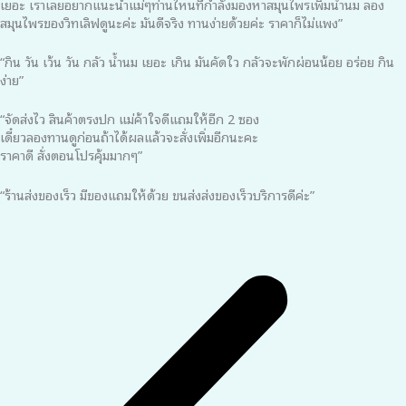
เยอะ เราเลยอยากแนะนำแม่ๆท่านไหนที่กำลังมองหาสมุนไพรเพิ่มน้ำนม ลอง
สมุนไพรของวิทเลิฟดูนะค่ะ มันดีจริง ทานง่ายด้วยค่ะ ราคาก็ไม่แพง”
“กิน วัน เว้น วัน กลัว น้ำนม เยอะ เกิน มันคัดใว กลัวจะพักผ่อนน้อย อร่อย กิน
ง่าย”
“จัดส่งไว สินค้าตรงปก แม่ค้าใจดีแถมให้อีก 2 ซอง
เดี๋ยวลองทานดูก่อนถ้าได้ผลแล้วจะสั่งเพิ่มอีกนะคะ
ราคาดี สั่งตอนโปรคุ้มมากๆ”
“ร้านส่งของเร็ว มีของแถมให้ด้วย ขนส่งส่งของเร็วบริการดีค่ะ”